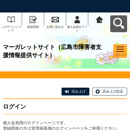
このサイトにつ
新規登録
お問い合わせ
個人会員ログイ
マーガレットサ
いて
ン
イト（広島市障
害者支援情報提
供サイト）へ戻
る
マーガレットサイト（広島市障害者支
援情報提供サイト）
メニュー
読み上げ
読み上げ設定
ログイン
個人会員用のログインページです。
登録団体の方は管理画面側のログインページをご利用ください。