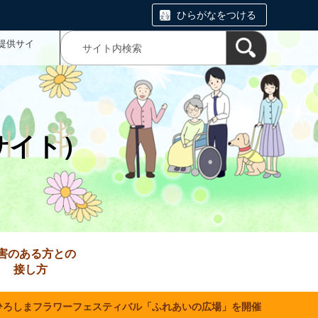
ひらがなをつける
提供サイ
サイト）
害のある方との
接し方
4ひろしまフラワーフェスティバル「ふれあいの広場」を開催