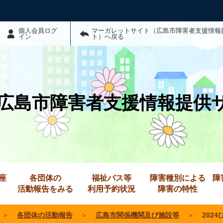
個人会員ログ
マーガレットサイト（広島市障害者支援情報
イン
ト）へ戻る
広島市障害者支援情報提供
座
各団体の
福祉バス等
障害種別による
障
活動報告をみる
利用予約状況
障害の特性
＞
各団体の活動報告
＞
広島市関係機関及び施設等
＞
202