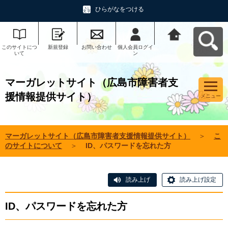
ひらがなをつける
このサイトにつ
新規登録
お問い合わせ
個人会員ログイ
マーガレットサ
いて
ン
イト（広島市障
害者支援情報提
供サイト）へ戻
る
マーガレットサイト（広島市障害者支
援情報提供サイト）
メニュー
マーガレットサイト（広島市障害者支援情報提供サイト）
＞
こ
のサイトについて
＞
ID、パスワードを忘れた方
読み上げ
読み上げ設定
ID、パスワードを忘れた方