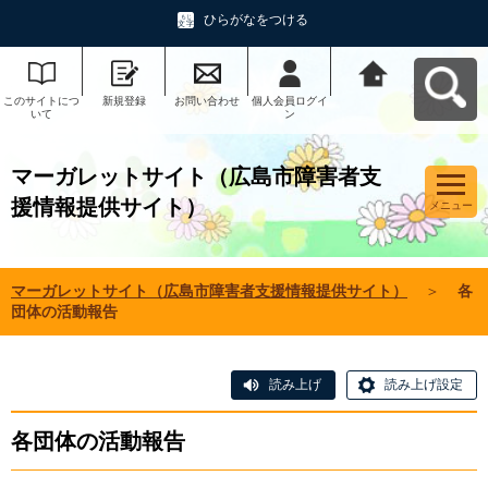
ひらがなをつける
このサイトにつ
新規登録
お問い合わせ
個人会員ログイ
マーガレットサ
いて
ン
イト（広島市障
害者支援情報提
供サイト）へ戻
る
マーガレットサイト（広島市障害者支
援情報提供サイト）
メニュー
マーガレットサイト（広島市障害者支援情報提供サイト）
＞
各
団体の活動報告
読み上げ
読み上げ設定
各団体の活動報告