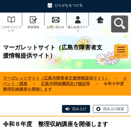
ひらがなをつける
このサイトにつ
新規登録
お問い合わせ
個人会員ログイ
マーガレットサ
いて
ン
イト（広島市障
害者支援情報提
供サイト）へ戻
る
マーガレットサイト（広島市障害者支
援情報提供サイト）
メニュー
マーガレットサイト（広島市障害者支援情報提供サイト）
＞
イ
ベント・講座
＞
広島市関係機関及び施設等
＞
令和８年度
整理収納講座を開催します
読み上げ
読み上げ設定
令和８年度 整理収納講座を開催します