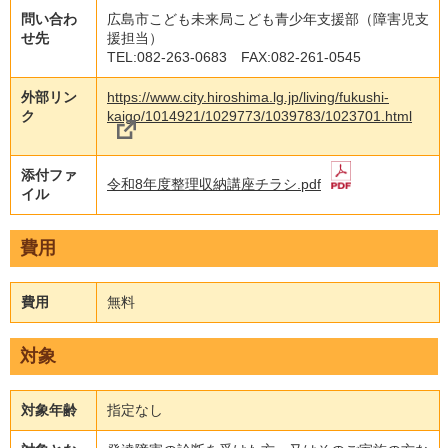
問い合わ
広島市こども未来局こども青少年支援部（障害児支
せ先
援担当）
TEL:082-263-0683 FAX:082-261-0545
外部リン
https://www.city.hiroshima.lg.jp/living/fukushi-
ク
kaigo/1014921/1029773/1039783/1023701.html
添付ファ
令和8年度整理収納講座チラシ.pdf
イル
費用
費用
無料
対象
対象年齢
指定なし