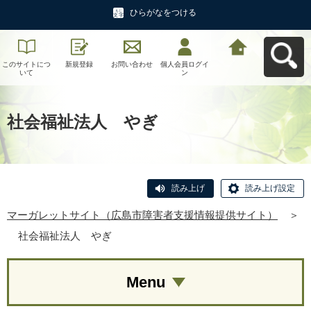
ひらがなをつける
このサイトにつ
新規登録
お問い合わせ
個人会員ログイ
マーガレットサ
いて
ン
イト（広島市障
害者支援情報提
供サイト）へ戻
る
社会福祉法人 やぎ
読み上げ
読み上げ設定
マーガレットサイト（広島市障害者支援情報提供サイト）
＞
社会福祉法人 やぎ
Menu