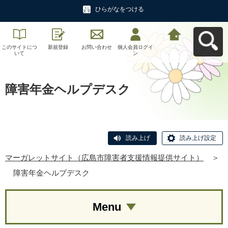
ひらがなをつける
このサイトにつ
新規登録
お問い合わせ
個人会員ログイ
マーガレットサ
いて
ン
イト（広島市障
害者支援情報提
供サイト）へ戻
る
障害年金ヘルプデスク
読み上げ
読み上げ設定
マーガレットサイト（広島市障害者支援情報提供サイト）
＞
障害年金ヘルプデスク
Menu